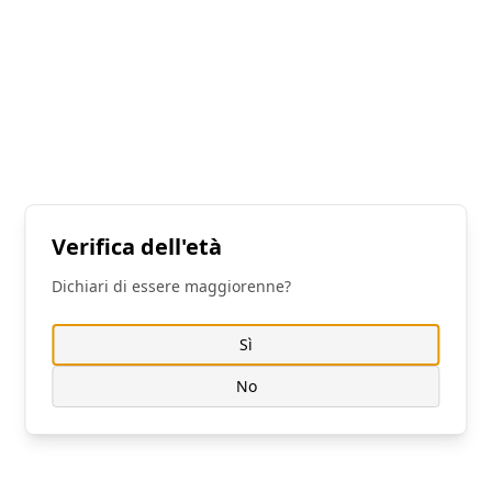
ARTICOLI CORRELATI
Consenso sui Cookie
Utilizziamo i cookie per ottimizzare il nostro sito
Verifica dell'età
web e il nostro servizio. Puoi scegliere a quali
categorie dare il tuo consenso.
Dichiari di essere maggiorenne?
Cookie Policy
|
Privacy Policy
Sì
La sorprendente Vicenza: una notte di
Personalizza
No
pura follia
Rifiuta Opzionali
29/10/2023
Accetta Tutto