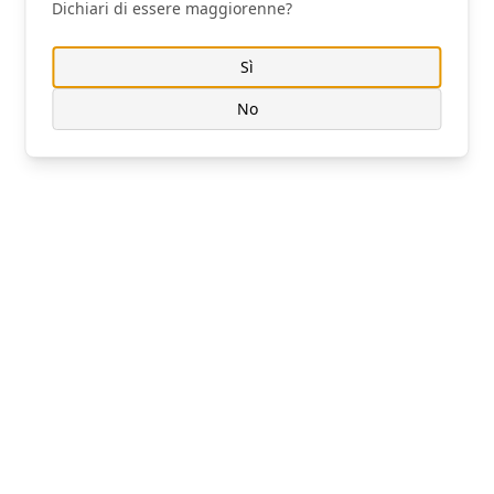
Dichiari di essere maggiorenne?
Cookie Policy
|
Privacy Policy
ARTICOLI CORRELATI
Sì
Personalizza
No
Rifiuta Opzionali
Accetta Tutto
La sorprendente Vicenza: una notte di
pura follia
29/10/2023